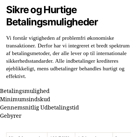
Sikre og Hurtige
Betalingsmuligheder
Vi forstår vigtigheden af problemfri økonomiske
transaktioner. Derfor har vi integreret et bredt spektrum
af betalingsmetoder, der alle lever op til internationale
sikkerhedsstandarder. Alle indbetalinger krediteres
øjeblikkeligt, mens udbetalinger behandles hurtigt og
effektivt.
Betalingsmulighed
Minimumsindskud
Gennemsnitlig Udbetalingstid
Gebyrer