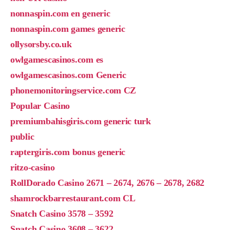
nonnaspin.com en generic
nonnaspin.com games generic
ollysorsby.co.uk
owlgamescasinos.com es
owlgamescasinos.com Generic
phonemonitoringservice.com CZ
Popular Casino
premiumbahisgiris.com generic turk
public
raptergiris.com bonus generic
ritzo-casino
RollDorado Casino 2671 – 2674, 2676 – 2678, 2682
shamrockbarrestaurant.com CL
Snatch Casino 3578 – 3592
Snatch Casino 3608 – 3622