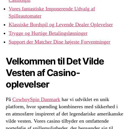
Vores fantastiske Imponerende Udvalg af
Spilleautomater
Klassiske Bordspil og Levende Dealer Oplevelser
Trygge og Hurtige Betalingsløsninger
Support der Matcher Dine højeste Forventninger
Velkommen til Det Vilde
Vesten af Casino-
oplevelser
På
CowboySpin Danmark
har vi udviklet en unik
platform, hvor spænding kombineres med sikkerhed i
en atmosfære inspireret af det legendariske amerikanske
vilde vesten. Vores casino tilbyder en omfattende
portefølje af spillemuligheder, der henvender sig til