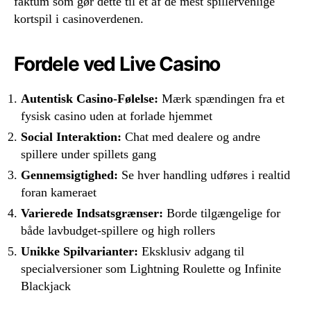
faktum som gør dette til et af de mest spillervenlige
kortspil i casinoverdenen.
Fordele ved Live Casino
Autentisk Casino-Følelse:
Mærk spændingen fra et
fysisk casino uden at forlade hjemmet
Social Interaktion:
Chat med dealere og andre
spillere under spillets gang
Gennemsigtighed:
Se hver handling udføres i realtid
foran kameraet
Varierede Indsatsgrænser:
Borde tilgængelige for
både lavbudget-spillere og high rollers
Unikke Spilvarianter:
Eksklusiv adgang til
specialversioner som Lightning Roulette og Infinite
Blackjack