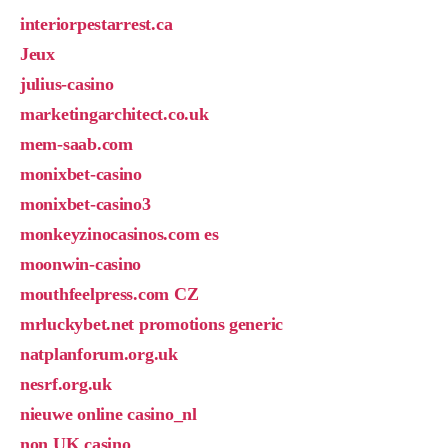
interiorpestarrest.ca
Jeux
julius-casino
marketingarchitect.co.uk
mem-saab.com
monixbet-casino
monixbet-casino3
monkeyzinocasinos.com es
moonwin-casino
mouthfeelpress.com CZ
mrluckybet.net promotions generic
natplanforum.org.uk
nesrf.org.uk
nieuwe online casino_nl
non UK casino