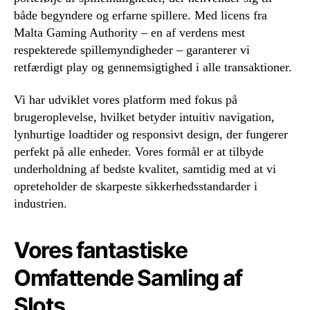
både begyndere og erfarne spillere. Med licens fra
Malta Gaming Authority – en af verdens mest
respekterede spillemyndigheder – garanterer vi
retfærdigt play og gennemsigtighed i alle transaktioner.
Vi har udviklet vores platform med fokus på
brugeroplevelse, hvilket betyder intuitiv navigation,
lynhurtige loadtider og responsivt design, der fungerer
perfekt på alle enheder. Vores formål er at tilbyde
underholdning af bedste kvalitet, samtidig med at vi
opreteholder de skarpeste sikkerhedsstandarder i
industrien.
Vores fantastiske
Omfattende Samling af
Slots