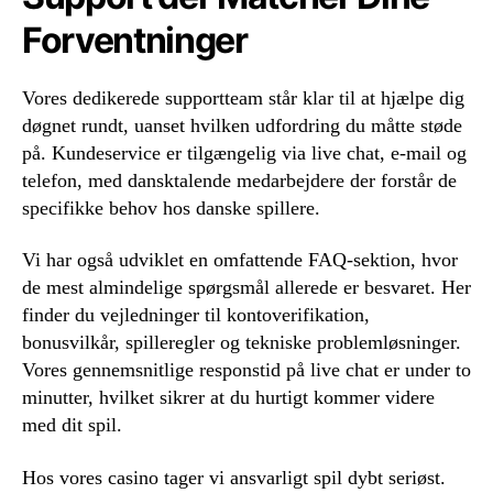
Forventninger
Vores dedikerede supportteam står klar til at hjælpe dig
døgnet rundt, uanset hvilken udfordring du måtte støde
på. Kundeservice er tilgængelig via live chat, e-mail og
telefon, med dansktalende medarbejdere der forstår de
specifikke behov hos danske spillere.
Vi har også udviklet en omfattende FAQ-sektion, hvor
de mest almindelige spørgsmål allerede er besvaret. Her
finder du vejledninger til kontoverifikation,
bonusvilkår, spilleregler og tekniske problemløsninger.
Vores gennemsnitlige responstid på live chat er under to
minutter, hvilket sikrer at du hurtigt kommer videre
med dit spil.
Hos vores casino tager vi ansvarligt spil dybt seriøst.