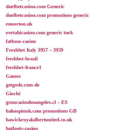
duelbetcasino.com Generic
duelbetcasino.com promotions generic
ennorton.uk
evetabicasino.com generic turk
fatboss-casino
Freshbet Italy 3957 – 3959
freshbet-brazil
freshbet-france1
Games
getgodz.com-de
Giochi
grancasinolosangeles.cl – ES
hahaspinuk.com promotions GB
hawickroyalalbertunited.co.uk
hotloots-casino