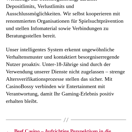
Depositlimits, Verlustlimits und
Ausschlussmöglichkeiten. Wir selbst kooperieren mit
renommierten Organisationen für Spielsuchtprävention
und stellen Infomaterial sowie Verbindungen zu
Beratungsstellen bereit.
Unser intelligentes System erkennt ungewöhnliche
Verhaltensmuster und kontaktiert besorgniserregende
Nutzer proaktiv. Unter-18-Jährige sind durch der
Verwendung unserer Dienste nicht zugelassen – strenge
Altersverifikationsprozesse stellen das sicher. Mit
CasinoBossy verbinden wir Entertainment mit
Verantwortung, damit Ihr Gaming-Erlebnis positiv
erhalten bleibt.
←
Beef Casino – Aufrichtige Perspektiven in die