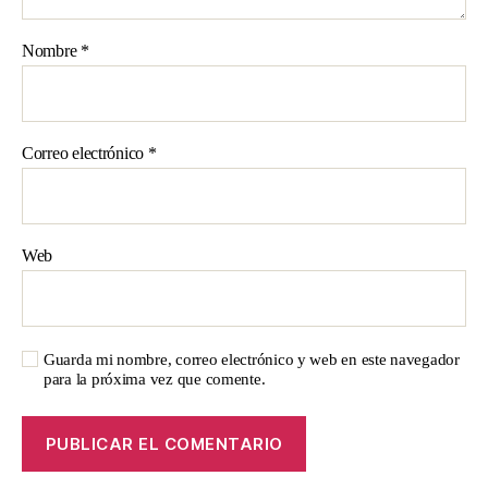
Nombre
*
Correo electrónico
*
Web
Guarda mi nombre, correo electrónico y web en este navegador
para la próxima vez que comente.