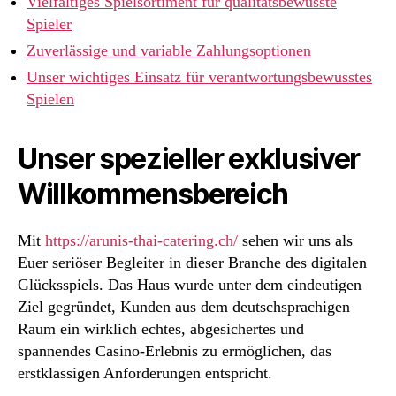
Vielfältiges Spielsortiment für qualitätsbewusste
Spieler
Zuverlässige und variable Zahlungsoptionen
Unser wichtiges Einsatz für verantwortungsbewusstes
Spielen
Unser spezieller exklusiver
Willkommensbereich
Mit
https://arunis-thai-catering.ch/
sehen wir uns als
Euer seriöser Begleiter in dieser Branche des digitalen
Glücksspiels. Das Haus wurde unter dem eindeutigen
Ziel gegründet, Kunden aus dem deutschsprachigen
Raum ein wirklich echtes, abgesichertes und
spannendes Casino-Erlebnis zu ermöglichen, das
erstklassigen Anforderungen entspricht.