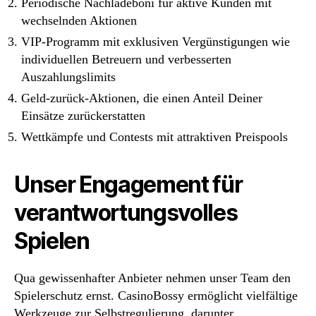
Periodische Nachladeboni für aktive Kunden mit
wechselnden Aktionen
VIP-Programm mit exklusiven Vergünstigungen wie
individuellen Betreuern und verbesserten
Auszahlungslimits
Geld-zurück-Aktionen, die einen Anteil Deiner
Einsätze zurückerstatten
Wettkämpfe und Contests mit attraktiven Preispools
Unser Engagement für
verantwortungsvolles
Spielen
Qua gewissenhafter Anbieter nehmen unser Team den
Spielerschutz ernst. CasinoBossy ermöglicht vielfältige
Werkzeuge zur Selbstregulierung, darunter