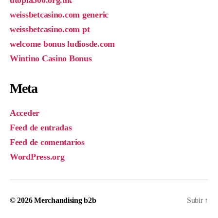
utopia500.org.uk
weissbetcasino.com generic
weissbetcasino.com pt
welcome bonus ludiosde.com
Wintino Casino Bonus
Meta
Acceder
Feed de entradas
Feed de comentarios
WordPress.org
© 2026
Merchandising b2b
Subir
↑