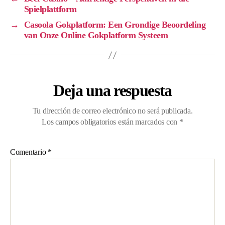
Spielplattform
→
Casoola Gokplatform: Een Grondige Beoordeling
van Onze Online Gokplatform Systeem
Deja una respuesta
Tu dirección de correo electrónico no será publicada.
Los campos obligatorios están marcados con
*
Comentario
*