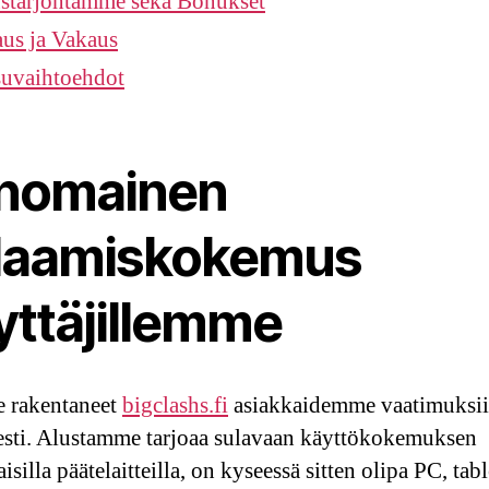
starjontamme sekä Bonukset
us ja Vakaus
uvaihtoehdot
inomainen
laamiskokemus
yttäjillemme
 rakentaneet
bigclashs.fi
asiakkaidemme vaatimuksi
sti. Alustamme tarjoaa sulavaan käyttökokemuksen
isilla päätelaitteilla, on kyseessä sitten olipa PC, table