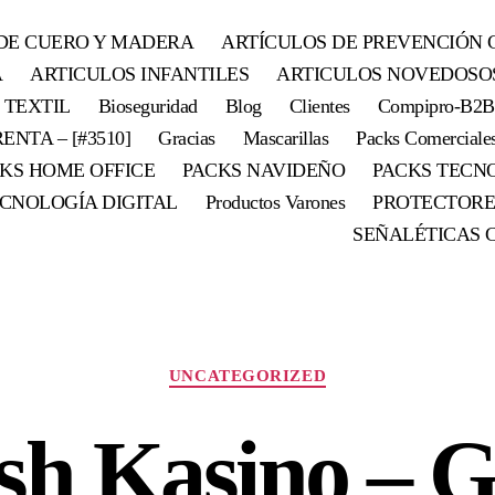
DE CUERO Y MADERA
ARTÍCULOS DE PREVENCIÓN 
A
ARTICULOS INFANTILES
ARTICULOS NOVEDOSO
 TEXTIL
Bioseguridad
Blog
Clientes
Compipro-B2B
ENTA – [#3510]
Gracias
Mascarillas
Packs Comerciale
KS HOME OFFICE
PACKS NAVIDEÑO
PACKS TECN
CNOLOGÍA DIGITAL
Productos Varones
PROTECTORE
SEÑALÉTICAS 
UNCATEGORIZED
sh Kasino – 