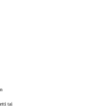
in
tti tai