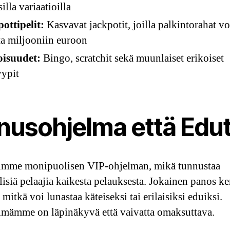
silla variaatioilla
pottipelit:
Kasvavat jackpotit, joilla palkintorahat vo
a miljooniin euroon
oisuudet:
Bingo, scratchit sekä muunlaiset erikoiset
yypit
nusohjelma että Edu
imme monipuolisen VIP-ohjelman, mikä tunnustaa
lisiä pelaajia kaikesta pelauksesta. Jokainen panos ke
, mitkä voi lunastaa käteiseksi tai erilaisiksi eduiksi.
elmämme on läpinäkyvä että vaivatta omaksuttava.