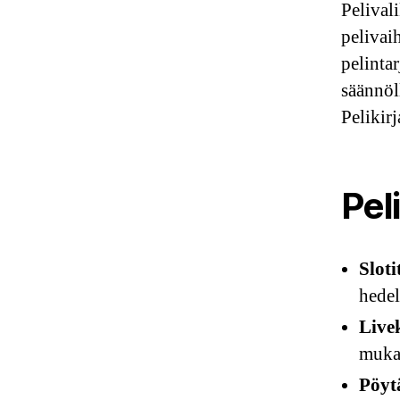
Pelival
pelivai
pelinta
säännöll
Pelikir
Pel
Sloti
hedel
Live
mukaa
Pöytä