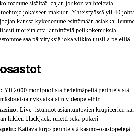
ikoimamme sisältää laajan joukon vaihtelevia
htoehtoja jokaiseen makuun. Yhteistyössä yli 40 joht
rjoajan kanssa kykenemme esittämään asiakkaillemm
isesti tuoreita että jännittäviä pelikokemuksia.
jastomme saa päivityksiä joka viikko uusilla peleillä.
iosastot
t:
Yli 2000 monipuolista hedelmäpeliä perinteisistä
mäsloteista nykyaikaisiin videopeleihin
kasino:
Live- istunnot asiantuntevien krupieerien ka
n lukien blackjack, ruletti sekä pokeri
pelit:
Kattava kirjo perinteisiä kasino-osastopelejä