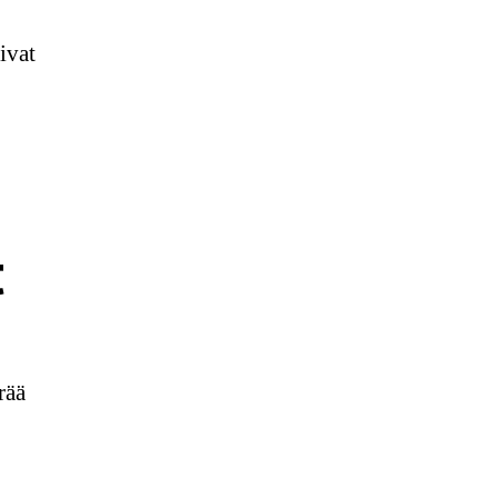
ivat
t
rää