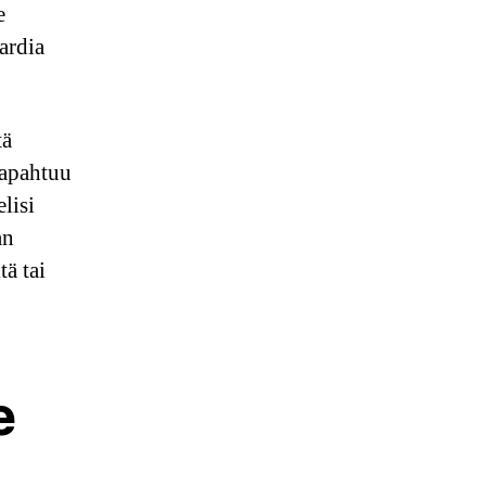
e
ardia
tä
tapahtuu
lisi
an
tä tai
e