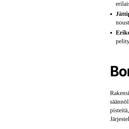
erilai
Jätti
noust
Erik
pelit
Bo
Rakens
säännöl
pisteitä
Järjest