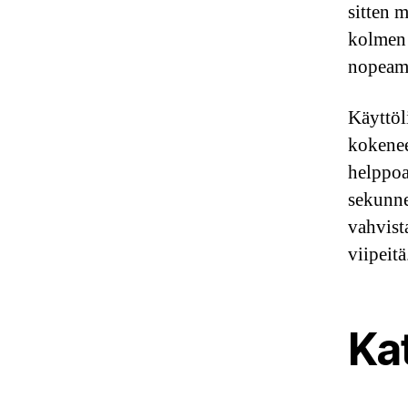
sitten m
kolmen 
nopeamp
Käyttöl
kokenee
helppoa
sekunne
vahvist
viipeitä
Ka