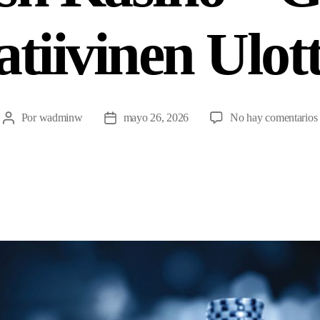
atiivinen Ulot
Por
wadminw
mayo 26, 2026
No hay comentarios