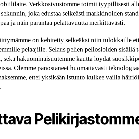
obiililaite. Verkkosivustomme toimii tyypillisesti all
sekunnin, joka edustaa selkeästi markkinoiden stand
aa ja näin parantaa pelattavuutta merkittävästi.
iittymämme on kehitetty selkeäksi niin tulokkaille et
mmille pelaajille. Selaus pelien peliosioiden sisällä 
, sekä hakuominaisuutemme kautta löydät suosikkipe
issa. Olemme panostaneet huomattavasti teknologia
aaksemme, ettei yksikään istunto kulkee vailla häiriöi
.
ttava Pelikirjastomm