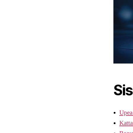
Sis
Upea
Katta