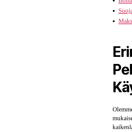
Bonu
Suoja
Maks
Er
Pe
Kä
Olemme
mukaise
kaikenla