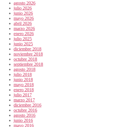
agosto 2026
julio 2026
junio 2026
mayo 2026
abril 2026
marzo 2026
enero 2026
julio 2025
junio 2025
diciembre 2018
noviembre 2018
octubre 2018
septiembre 2018
agosto 2018
julio 2018
junio 2018
mayo 2018
enero 2018
julio 2017
marzo 2017
diciembre 2016
octubre 2016
agosto 2016
junio 2016
mayo 2016