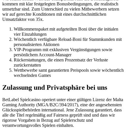
kommen mit klar festgelegten Bonusbedingungen, die realistisch
umsetzbar sind. Zum Unterschied zu vielen Mitbewerbern setzen
wir auf gerechte Konditionen mit eines durchschnittlichen
Umsatzfaktor von 35x.
Willkommenspaket mit aufgeteilten Boni über die initialen
vier Einzahlungen
Wöchentlich verfügbare Reload-Boni für Stammkunden mit
personalisierten Aktionen
VIP-Programm mit exklusiven Vergünstigungen sowie
persönlichem Account-Manager
Rückerstattungen, die einen Prozentsatz der Verluste
zurückerstatten
Wettbewerbe samt garantierten Preispools sowie wöchentlich
wechselnden Games
Zulassung und Privatsphäre bei uns
BetLabel Spielcasino operiert unter einer gültigen Lizenz der Malta
Gaming Authority (MGA/B2C/394/2017), eine der angesehensten
Glücksspielbehörden international. Jene Zulassung garantiert, dass
alle die Titel regelmäßig auf Fairness geprüft sind und dass wir
rigorose Vorgaben in Bezug auf Spielerschutz und
verantwortungsvolles Spielen einhalten.