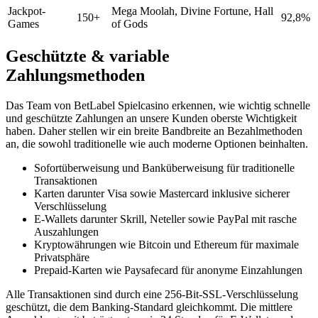
Jackpot-
Mega Moolah, Divine Fortune, Hall
150+
92,8%
Games
of Gods
Geschützte & variable
Zahlungsmethoden
Das Team von BetLabel Spielcasino erkennen, wie wichtig schnelle
und geschützte Zahlungen an unsere Kunden oberste Wichtigkeit
haben. Daher stellen wir ein breite Bandbreite an Bezahlmethoden
an, die sowohl traditionelle wie auch moderne Optionen beinhalten.
Sofortüberweisung und Banküberweisung für traditionelle
Transaktionen
Karten darunter Visa sowie Mastercard inklusive sicherer
Verschlüsselung
E-Wallets darunter Skrill, Neteller sowie PayPal mit rasche
Auszahlungen
Kryptowährungen wie Bitcoin und Ethereum für maximale
Privatsphäre
Prepaid-Karten wie Paysafecard für anonyme Einzahlungen
Alle Transaktionen sind durch eine 256-Bit-SSL-Verschlüsselung
geschützt, die dem Banking-Standard gleichkommt. Die mittlere