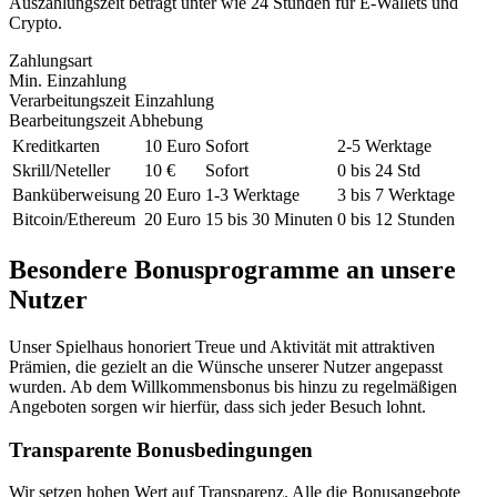
Auszahlungszeit beträgt unter wie 24 Stunden für E-Wallets und
Crypto.
Zahlungsart
Min. Einzahlung
Verarbeitungszeit Einzahlung
Bearbeitungszeit Abhebung
Kreditkarten
10 Euro
Sofort
2-5 Werktage
Skrill/Neteller
10 €
Sofort
0 bis 24 Std
Banküberweisung
20 Euro
1-3 Werktage
3 bis 7 Werktage
Bitcoin/Ethereum
20 Euro
15 bis 30 Minuten
0 bis 12 Stunden
Besondere Bonusprogramme an unsere
Nutzer
Unser Spielhaus honoriert Treue und Aktivität mit attraktiven
Prämien, die gezielt an die Wünsche unserer Nutzer angepasst
wurden. Ab dem Willkommensbonus bis hinzu zu regelmäßigen
Angeboten sorgen wir hierfür, dass sich jeder Besuch lohnt.
Transparente Bonusbedingungen
Wir setzen hohen Wert auf Transparenz. Alle die Bonusangebote