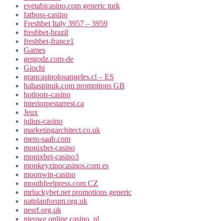
evetabicasino.com generic turk
fatboss-casino
Freshbet Italy 3957 – 3959
freshbet-brazil
freshbet-france1
Games
getgodz.com-de
Giochi
grancasinolosangeles.cl – ES
hahaspinuk.com promotions GB
hotloots-casino
interiorpestarrest.ca
Jeux
julius-casino
marketingarchitect.co.uk
mem-saab.com
monixbet-casino
monixbet-casino3
monkeyzinocasinos.com es
moonwin-casino
mouthfeelpress.com CZ
mrluckybet.net promotions generic
natplanforum.org.uk
nesrf.org.uk
nieuwe online casino_nl