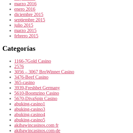
marzo 2016
enero 2016
diciembre 2015
septiembre 2015
julio 2015
marzo 2015
febrero 2015
Categorías
1166-7Gold Casino
2576
3056 – 3067 BroWinner Casino
3476-Beef Casino
365-casino
3939-Freshbet Germany
5610-Boomzino Casino
5670-DivaSpin Casino
abuking-casino1
abuking-casino3
abuking-casino4
abuking-casino5
akibawincasinos.com fr
akibawincasinos.com-de