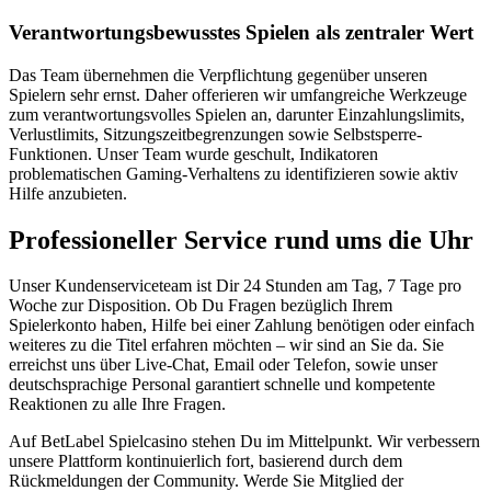
Verantwortungsbewusstes Spielen als zentraler Wert
Das Team übernehmen die Verpflichtung gegenüber unseren
Spielern sehr ernst. Daher offerieren wir umfangreiche Werkzeuge
zum verantwortungsvolles Spielen an, darunter Einzahlungslimits,
Verlustlimits, Sitzungszeitbegrenzungen sowie Selbstsperre-
Funktionen. Unser Team wurde geschult, Indikatoren
problematischen Gaming-Verhaltens zu identifizieren sowie aktiv
Hilfe anzubieten.
Professioneller Service rund ums die Uhr
Unser Kundenserviceteam ist Dir 24 Stunden am Tag, 7 Tage pro
Woche zur Disposition. Ob Du Fragen bezüglich Ihrem
Spielerkonto haben, Hilfe bei einer Zahlung benötigen oder einfach
weiteres zu die Titel erfahren möchten – wir sind an Sie da. Sie
erreichst uns über Live-Chat, Email oder Telefon, sowie unser
deutschsprachige Personal garantiert schnelle und kompetente
Reaktionen zu alle Ihre Fragen.
Auf BetLabel Spielcasino stehen Du im Mittelpunkt. Wir verbessern
unsere Plattform kontinuierlich fort, basierend durch dem
Rückmeldungen der Community. Werde Sie Mitglied der