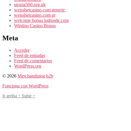
utopia500.org.uk
weissbetcasino.com generic
weissbetcasino.com pt
welcome bonus ludiosde.com
Wintino Casino Bonus
Meta
Acceder
Feed de entradas
Feed de comentarios
WordPress.org
© 2026
Merchandising b2b
Funciona con WordPress
Ir arriba
↑
Subir
↑