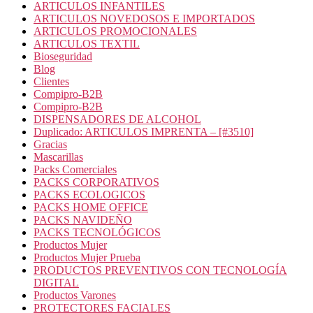
ARTICULOS INFANTILES
ARTICULOS NOVEDOSOS E IMPORTADOS
ARTICULOS PROMOCIONALES
ARTICULOS TEXTIL
Bioseguridad
Blog
Clientes
Compipro-B2B
Compipro-B2B
DISPENSADORES DE ALCOHOL
Duplicado: ARTICULOS IMPRENTA – [#3510]
Gracias
Mascarillas
Packs Comerciales
PACKS CORPORATIVOS
PACKS ECOLOGICOS
PACKS HOME OFFICE
PACKS NAVIDEÑO
PACKS TECNOLÓGICOS
Productos Mujer
Productos Mujer Prueba
PRODUCTOS PREVENTIVOS CON TECNOLOGÍA
DIGITAL
Productos Varones
PROTECTORES FACIALES