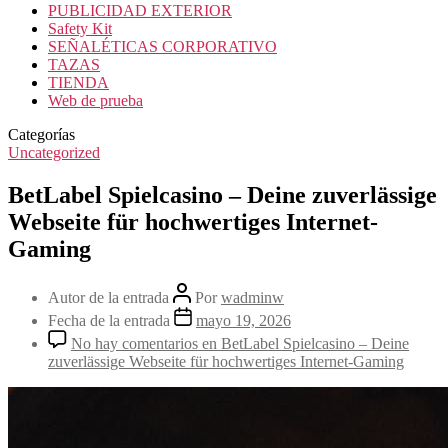
PUBLICIDAD EXTERIOR
Safety Kit
SEÑALÉTICAS CORPORATIVO
TAZAS
TIENDA
Web de prueba
Categorías
Uncategorized
BetLabel Spielcasino – Deine zuverlässige
Webseite für hochwertiges Internet-
Gaming
Autor de la entrada
Por
wadminw
Fecha de la entrada
mayo 19, 2026
No hay comentarios
en BetLabel Spielcasino – Deine
zuverlässige Webseite für hochwertiges Internet-Gaming