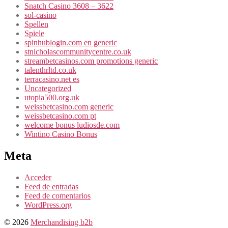
Snatch Casino 3608 – 3622
sol-casino
Spellen
Spiele
spinhublogin.com en generic
stnicholascommunitycentre.co.uk
streambetcasinos.com promotions generic
talenthrltd.co.uk
terracasino.net es
Uncategorized
utopia500.org.uk
weissbetcasino.com generic
weissbetcasino.com pt
welcome bonus ludiosde.com
Wintino Casino Bonus
Meta
Acceder
Feed de entradas
Feed de comentarios
WordPress.org
© 2026
Merchandising b2b