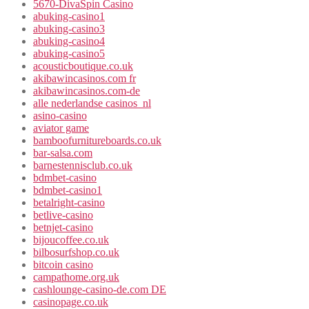
5670-DivaSpin Casino
abuking-casino1
abuking-casino3
abuking-casino4
abuking-casino5
acousticboutique.co.uk
akibawincasinos.com fr
akibawincasinos.com-de
alle nederlandse casinos_nl
asino-casino
aviator game
bamboofurnitureboards.co.uk
bar-salsa.com
barnestennisclub.co.uk
bdmbet-casino
bdmbet-casino1
betalright-casino
betlive-casino
betnjet-casino
bijoucoffee.co.uk
bilbosurfshop.co.uk
bitcoin casino
campathome.org.uk
cashlounge-casino-de.com DE
casinopage.co.uk