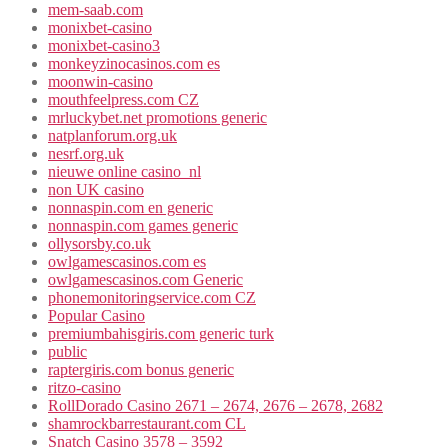
mem-saab.com
monixbet-casino
monixbet-casino3
monkeyzinocasinos.com es
moonwin-casino
mouthfeelpress.com CZ
mrluckybet.net promotions generic
natplanforum.org.uk
nesrf.org.uk
nieuwe online casino_nl
non UK casino
nonnaspin.com en generic
nonnaspin.com games generic
ollysorsby.co.uk
owlgamescasinos.com es
owlgamescasinos.com Generic
phonemonitoringservice.com CZ
Popular Casino
premiumbahisgiris.com generic turk
public
raptergiris.com bonus generic
ritzo-casino
RollDorado Casino 2671 – 2674, 2676 – 2678, 2682
shamrockbarrestaurant.com CL
Snatch Casino 3578 – 3592