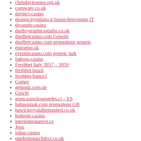
chrisdaviesmep.org.uk
cornware.co.uk
davinci-casino
designcitymilano.it bonus-benvenuto IT
divaspin-casino
dudleygraphicsstudio.co.uk
duelbetcasino.com Generic
duelbetcasino.com promotions generic
ennorton.uk
evetabicasino.com generic turk
fatboss-casino
Freshbet Italy 3957 – 3959
freshbet-brazil
freshbet-france1
Games
getgodz.com-de
Giochi
grancasinolosangeles.cl – ES
hahaspinuk.com promotions GB
hawickroyalalbertunited.co.uk
hotloots-casino
interiorpestarrest.ca
Jeux
julius-casino
marketingarchitect.co.uk