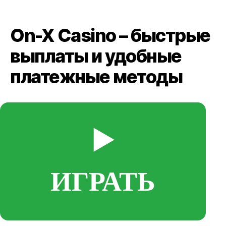
On-X Casino – быстрые
выплаты и удобные
платежные методы
▶️
ИГРАТЬ