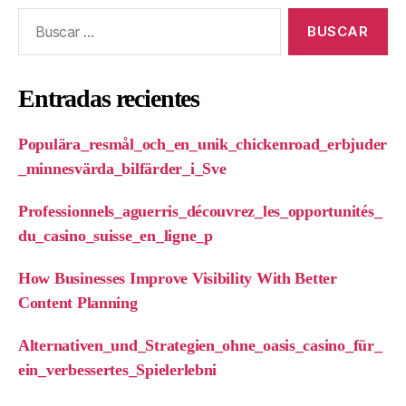
Entradas recientes
Populära_resmål_och_en_unik_chickenroad_erbjuder
_minnesvärda_bilfärder_i_Sve
Professionnels_aguerris_découvrez_les_opportunités_
du_casino_suisse_en_ligne_p
How Businesses Improve Visibility With Better
Content Planning
Alternativen_und_Strategien_ohne_oasis_casino_für_
ein_verbessertes_Spielerlebni