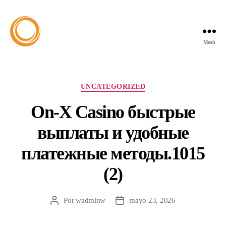
Menú
UNCATEGORIZED
On-X Casino быстрые
выплаты и удобные
платежные методы.1015
(2)
Por
wadminw
mayo 23, 2026