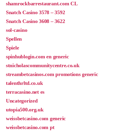
shamrockbarrestaurant.com CL
Snatch Casino 3578 – 3592
Snatch Casino 3608 – 3622
sol-casino
Spellen
Spiele
spinhublogin.com en generic
stnicholascommunitycentre.co.uk
streambetcasinos.com promotions generic
talenthrltd.co.uk
terracasino.net es
Uncategorized
utopia500.org.uk
weissbetcasino.com generic
weissbetcasino.com pt