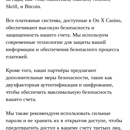
Skrill, и Bitcoin.
Все платежные системы, доступные в On X Casino,
обеспечивают высокую безопасность и
защищенность вашего счета. Мы используем
современные технологии для защиты вашей
информации и обеспечения безопасного процесса
платежей.
Кроме того, наши партнёры предлагают
дополнительные меры безопасности, такие как
двухфакторная аутентификация и шифрование,
чтобы обеспечить максимальную безопасность
вашего счета.
Мы также рекомендуем использовать сильные
пароли и не хранить их в открытом доступе, чтобы
предотвратить доступ к вашему счету третьих лиц.