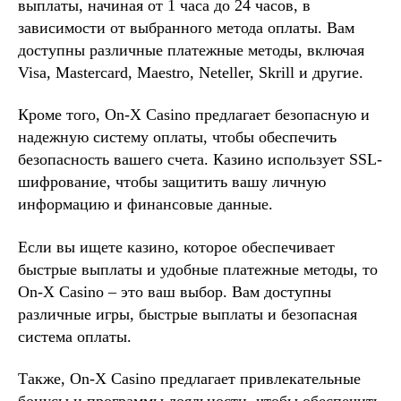
выплаты, начиная от 1 часа до 24 часов, в
зависимости от выбранного метода оплаты. Вам
доступны различные платежные методы, включая
Visa, Mastercard, Maestro, Neteller, Skrill и другие.
Кроме того, On-X Casino предлагает безопасную и
надежную систему оплаты, чтобы обеспечить
безопасность вашего счета. Казино использует SSL-
шифрование, чтобы защитить вашу личную
информацию и финансовые данные.
Если вы ищете казино, которое обеспечивает
быстрые выплаты и удобные платежные методы, то
On-X Casino – это ваш выбор. Вам доступны
различные игры, быстрые выплаты и безопасная
система оплаты.
Также, On-X Casino предлагает привлекательные