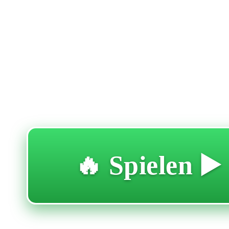
🔥 Spielen ▶️