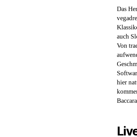
Das Her
vegadre
Klassik
auch Sl
Von tra
aufwend
Geschma
Softwar
hier na
kommen 
Baccara
Liv