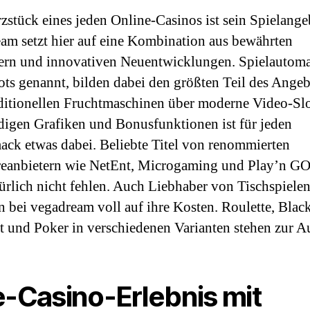
zstück eines jeden Online-Casinos ist sein Spielange
am setzt hier auf eine Kombination aus bewährten
ern und innovativen Neuentwicklungen. Spielautoma
ots genannt, bilden dabei den größten Teil des Angeb
ditionellen Fruchtmaschinen über moderne Video-Slo
igen Grafiken und Bonusfunktionen ist für jeden
ck etwas dabei. Beliebte Titel von renommierten
eanbietern wie NetEnt, Microgaming und Play’n GO
türlich nicht fehlen. Auch Liebhaber von Tischspiele
bei vegadream voll auf ihre Kosten. Roulette, Black
t und Poker in verschiedenen Varianten stehen zur A
e-Casino-Erlebnis mit