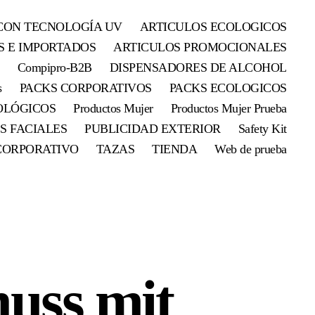
CON TECNOLOGÍA UV
ARTICULOS ECOLOGICOS
S E IMPORTADOS
ARTICULOS PROMOCIONALES
Compipro-B2B
DISPENSADORES DE ALCOHOL
s
PACKS CORPORATIVOS
PACKS ECOLOGICOS
OLÓGICOS
Productos Mujer
Productos Mujer Prueba
S FACIALES
PUBLICIDAD EXTERIOR
Safety Kit
CORPORATIVO
TAZAS
TIENDA
Web de prueba
uss mit