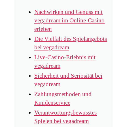
Nachwirken und Genuss mit
vegadream im Online-Casino
erleben
Die Vielfalt des Spielangebots
bei vegadream
Live-Casino-Erlebnis mit
vegadream
Sicherheit und Seriosität bei
vegadream
Zahlungsmethoden und
Kundenservice
Verantwortungsbewusstes
Spielen bei vegadream