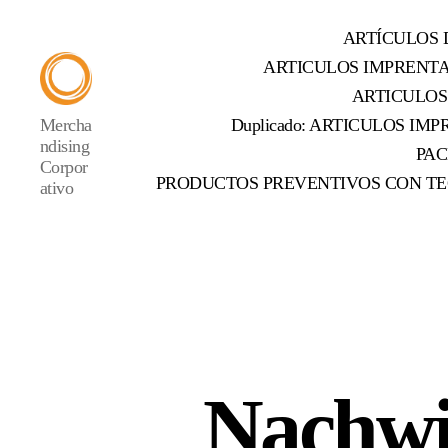
ARTÍCULOS 
ARTICULOS IMPRENT
ARTICULOS
Mercha
Duplicado: ARTICULOS IMPR
ndising
PAC
Corpor
PRODUCTOS PREVENTIVOS CON TE
ativo
Nachwi