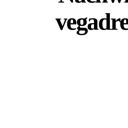
vegadr