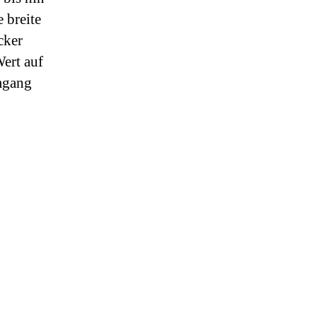
 breite
cker
Wert auf
mgang