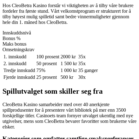
Hos CleoBetra Kasino forstår vi viktigheten av å tilby våre brukere
fordeler fra første stund. Vårt velkomstprogram er strukturert for å
tilby høyest mulig spilletid samt bedre vinnermuligheter gjennom
hele din 1. måned hos CleoBetra.
Innskuddsnivå
Bonus %
Maks bonus
Omsetningskrav
1. innskudd
100 prosent
2000 kr
35x
2. innskudd
50 prosent
1 500 kr
35x
Tredje innskudd
75%
1 000 kr
35 ganger
Fjerde innskudd
25 prosent
500 kr
30x
Spillutvalget som skiller seg fra
CleoBetra Kasino samarbeider med over 40 anerkjente
spillprodusenter for å presentere vårt bibliotek på mer enn 3500
forskjellige titler. Casinoets team fornyer utvalget ukentlig med nye
utgivelser, mens som CleoBetra bevarer favoritter som brukerne våre
elsker.
Kategorier som omfatter samtlige smakspreferanser