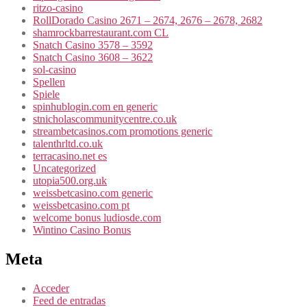
ritzo-casino
RollDorado Casino 2671 – 2674, 2676 – 2678, 2682
shamrockbarrestaurant.com CL
Snatch Casino 3578 – 3592
Snatch Casino 3608 – 3622
sol-casino
Spellen
Spiele
spinhublogin.com en generic
stnicholascommunitycentre.co.uk
streambetcasinos.com promotions generic
talenthrltd.co.uk
terracasino.net es
Uncategorized
utopia500.org.uk
weissbetcasino.com generic
weissbetcasino.com pt
welcome bonus ludiosde.com
Wintino Casino Bonus
Meta
Acceder
Feed de entradas