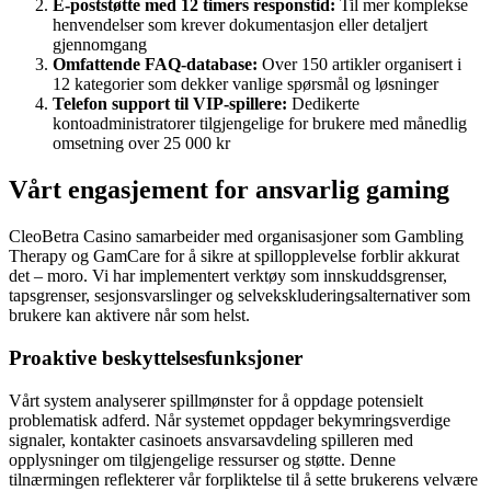
E-poststøtte med 12 timers responstid:
Til mer komplekse
henvendelser som krever dokumentasjon eller detaljert
gjennomgang
Omfattende FAQ-database:
Over 150 artikler organisert i
12 kategorier som dekker vanlige spørsmål og løsninger
Telefon support til VIP-spillere:
Dedikerte
kontoadministratorer tilgjengelige for brukere med månedlig
omsetning over 25 000 kr
Vårt engasjement for ansvarlig gaming
CleoBetra Casino samarbeider med organisasjoner som Gambling
Therapy og GamCare for å sikre at spillopplevelse forblir akkurat
det – moro. Vi har implementert verktøy som innskuddsgrenser,
tapsgrenser, sesjonsvarslinger og selvekskluderingsalternativer som
brukere kan aktivere når som helst.
Proaktive beskyttelsesfunksjoner
Vårt system analyserer spillmønster for å oppdage potensielt
problematisk adferd. Når systemet oppdager bekymringsverdige
signaler, kontakter casinoets ansvarsavdeling spilleren med
opplysninger om tilgjengelige ressurser og støtte. Denne
tilnærmingen reflekterer vår forpliktelse til å sette brukerens velvære