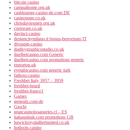
bitcoin casino
campathome.org.uk
cashlounge-casino-de.com DE
casinopage.co.uk
chrisdaviesmep.org.uk
cornware.co.uk
davinci-casino
designcitymilano.it bonus-benvenuto IT
divaspin-casino
dudleygraphicsstudio.co.uk
duelbetcasino.com Generic
duelbetcasino.com promotions generic
ennorton.uk
evetabicasino.com generic turk
fatboss-casino
Freshbet Italy 3957 – 3959
freshbet-brazil
freshbet-france1
Games
getgodz.com-de
Giochi
grancasinolosangeles.cl – ES
hahaspinuk.com promotions GB
hawickroyalalbertunited.co.uk
hotloots-casino