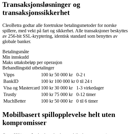
Transaksjonsløsninger og
transaksjonssikkerhet
CleoBetra godtar alle foretrukne betalingsmetoder for norske
spillere, med vekt på fart og sikkerhet. Alle transaksjoner beskyttes
av 256-bit SSL-kryptering, identisk standard som benyttes av
globale banker.
Betalingsmåte
Min innskudd
Maks uttaksbeløp per operasjon
Behandlingstid utbetalinger
Vipps
100 kr
50 000 kr
0-2 t
BankID
100 kr
100 000 kr
0 til 24 t
Visa og Mastercard
100 kr
30 000 kr
1-3 virkedager
Trustly
100 kr
75 000 kr
0-12 timer
MuchBetter
100 kr
50 000 kr
0 til 6 timer
Mobilbasert spillopplevelse helt uten
kompromisser