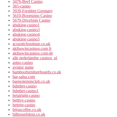
3476-Beef Casino
365-casino
3939-Freshbet Germany
5610-Boomzino Casino
5670-DivaSpin Casino
abuking-casino1
abuking-casino3
abuking-casino4
abuking-casino5
acousticboutique.co.uk
akibawincasinos.com fr
akibawincasinos.com-de
alle nederlandse casinos_nl
asino-casino
aviator game
bamboofurnitureboards.co.uk
bar-salsa.com
barnestennisclub.co.uk
bdmbet-casino
bdmbet-casino1
betalright-casino
betlive-casino
betnjet-casino
bijoucoffee.co.uk
bilbosurfshop.co.uk