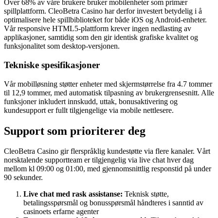
Over 68% av våre brukere bruker mobilenheter som primær
spillplattform. CleoBetra Casino har derfor investert betydelig i å
optimalisere hele spillbiblioteket for både iOS og Android-enheter.
Vår responsive HTML5-plattform krever ingen nedlasting av
applikasjoner, samtidig som den gir identisk grafiske kvalitet og
funksjonalitet som desktop-versjonen.
Tekniske spesifikasjoner
Vår mobilløsning støtter enheter med skjermstørrelse fra 4.7 tommer
til 12,9 tommer, med automatisk tilpasning av brukergrensesnitt. Alle
funksjoner inkludert innskudd, uttak, bonusaktivering og
kundesupport er fullt tilgjengelige via mobile nettlesere.
Support som prioriterer deg
CleoBetra Casino gir flerspråklig kundestøtte via flere kanaler. Vårt
norsktalende supportteam er tilgjengelig via live chat hver dag
mellom kl 09:00 og 01:00, med gjennomsnittlig responstid på under
90 sekunder.
Live chat med rask assistanse:
Teknisk støtte,
betalingsspørsmål og bonusspørsmål håndteres i sanntid av
casinoets erfarne agenter