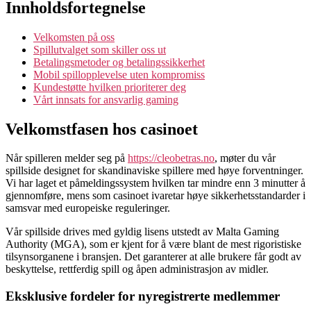
Innholdsfortegnelse
Velkomsten på oss
Spillutvalget som skiller oss ut
Betalingsmetoder og betalingssikkerhet
Mobil spillopplevelse uten kompromiss
Kundestøtte hvilken prioriterer deg
Vårt innsats for ansvarlig gaming
Velkomstfasen hos casinoet
Når spilleren melder seg på
https://cleobetras.no
, møter du vår
spillside designet for skandinaviske spillere med høye forventninger.
Vi har laget et påmeldingssystem hvilken tar mindre enn 3 minutter å
gjennomføre, mens som casinoet ivaretar høye sikkerhetsstandarder i
samsvar med europeiske reguleringer.
Vår spillside drives med gyldig lisens utstedt av Malta Gaming
Authority (MGA), som er kjent for å være blant de mest rigoristiske
tilsynsorganene i bransjen. Det garanterer at alle brukere får godt av
beskyttelse, rettferdig spill og åpen administrasjon av midler.
Eksklusive fordeler for nyregistrerte medlemmer