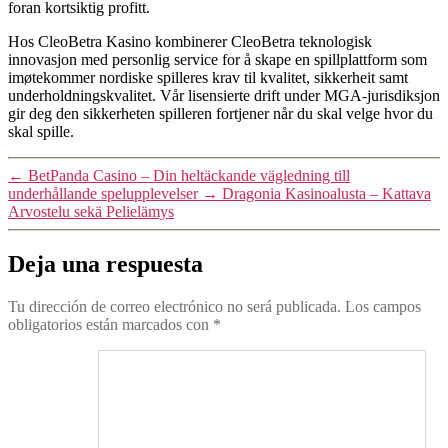
foran kortsiktig profitt.
Hos CleoBetra Kasino kombinerer CleoBetra teknologisk
innovasjon med personlig service for å skape en spillplattform som
imøtekommer nordiske spilleres krav til kvalitet, sikkerheit samt
underholdningskvalitet. Vår lisensierte drift under MGA-jurisdiksjon
gir deg den sikkerheten spilleren fortjener når du skal velge hvor du
skal spille.
←
BetPanda Casino – Din heltäckande vägledning till
underhållande spelupplevelser
→
Dragonia Kasinoalusta – Kattava
Arvostelu sekä Pelielämys
Deja una respuesta
Tu dirección de correo electrónico no será publicada.
Los campos
obligatorios están marcados con
*