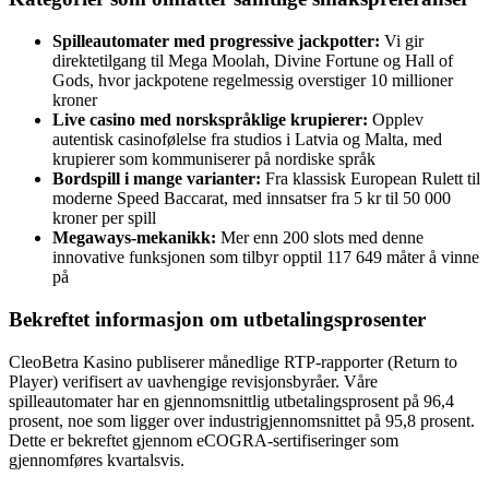
Spilleautomater med progressive jackpotter:
Vi gir
direktetilgang til Mega Moolah, Divine Fortune og Hall of
Gods, hvor jackpotene regelmessig overstiger 10 millioner
kroner
Live casino med norskspråklige krupierer:
Opplev
autentisk casinofølelse fra studios i Latvia og Malta, med
krupierer som kommuniserer på nordiske språk
Bordspill i mange varianter:
Fra klassisk European Rulett til
moderne Speed Baccarat, med innsatser fra 5 kr til 50 000
kroner per spill
Megaways-mekanikk:
Mer enn 200 slots med denne
innovative funksjonen som tilbyr opptil 117 649 måter å vinne
på
Bekreftet informasjon om utbetalingsprosenter
CleoBetra Kasino publiserer månedlige RTP-rapporter (Return to
Player) verifisert av uavhengige revisjonsbyråer. Våre
spilleautomater har en gjennomsnittlig utbetalingsprosent på 96,4
prosent, noe som ligger over industrigjennomsnittet på 95,8 prosent.
Dette er bekreftet gjennom eCOGRA-sertifiseringer som
gjennomføres kvartalsvis.