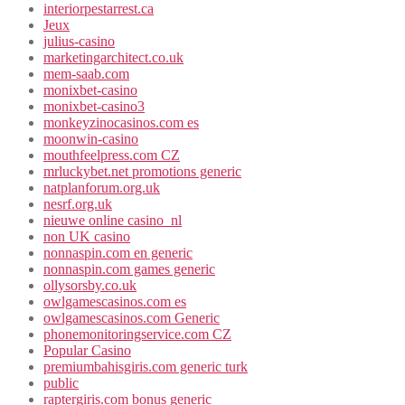
interiorpestarrest.ca
Jeux
julius-casino
marketingarchitect.co.uk
mem-saab.com
monixbet-casino
monixbet-casino3
monkeyzinocasinos.com es
moonwin-casino
mouthfeelpress.com CZ
mrluckybet.net promotions generic
natplanforum.org.uk
nesrf.org.uk
nieuwe online casino_nl
non UK casino
nonnaspin.com en generic
nonnaspin.com games generic
ollysorsby.co.uk
owlgamescasinos.com es
owlgamescasinos.com Generic
phonemonitoringservice.com CZ
Popular Casino
premiumbahisgiris.com generic turk
public
raptergiris.com bonus generic